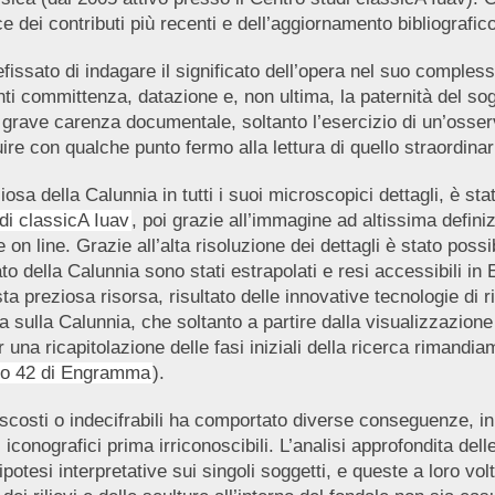
 dei contributi più recenti e dell’aggiornamento bibliografic
fissato di indagare il significato dell’opera nel suo complesso
i committenza, datazione e, non ultima, la paternità del soge
grave carenza documentale, soltanto l’esercizio di un’osser
re con qualche punto fermo alla lettura di quello straordinari
osa della Calunnia in tutti i suoi microscopici dettagli, è stat
udi classicA Iuav
, poi grazie all’immagine ad altissima defin
n line. Grazie all’alta risoluzione dei dettagli è stato possibi
ato della Calunnia sono stati estrapolati e resi accessibili 
ta preziosa risorsa, risultato delle innovative tecnologie di 
a sulla Calunnia, che soltanto a partire dalla visualizzazione 
 una ricapitolazione delle fasi iniziali della ricerca rimandia
o 42 di Engramma
).
ascosti o indecifrabili ha comportato diverse conseguenze, in 
 iconografici prima irriconoscibili. L’analisi approfondita delle 
otesi interpretative sui singoli soggetti, e queste a loro vol