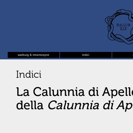
warburg & mnemosyne
indici
Indici
La Calunnia di Apell
della
Calunnia di Ap