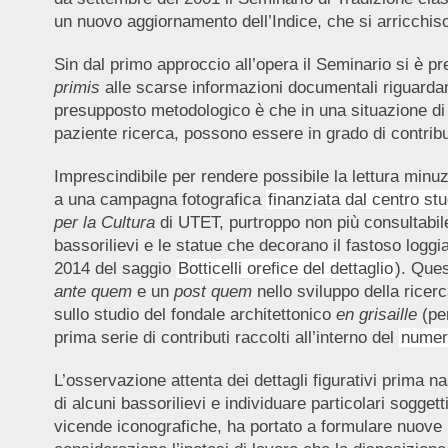
un nuovo aggiornamento dell’Indice, che si arricchisce
Sin dal primo approccio all’opera il Seminario si è pre
primis
alle scarse informazioni documentali riguardant
presupposto metodologico è che in una situazione di 
paziente ricerca, possono essere in grado di contribui
Imprescindibile per rendere possibile la lettura minuzi
a una campagna fotografica
finanziata dal centro st
per la Cultura
di UTET, purtroppo non più consultabile o
bassorilievi e le statue che decorano il fastoso loggi
2014 del saggio
Botticelli orefice del dettaglio
). Ques
ante quem
e un
post
quem
nello sviluppo della ricerc
sullo studio del fondale architettonico
en grisaille
(per
prima serie di contributi raccolti all’interno del
numer
L’osservazione attenta dei dettagli figurativi prima n
di alcuni bassorilievi e individuare particolari soggetti
vicende iconografiche, ha portato a formulare nuove ip