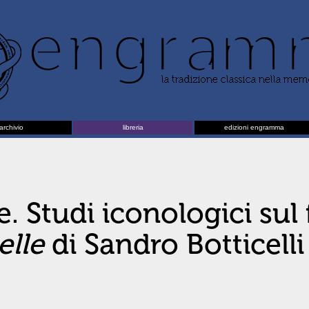
archivio
libreria
edizioni engramma
e. Studi iconologici sul
elle
di Sandro Botticelli