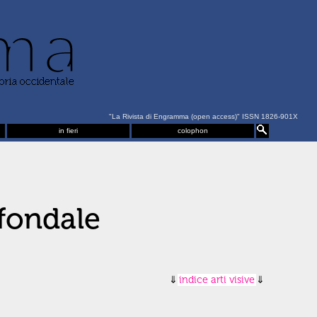
"La Rivista di Engramma (open access)" ISSN 1826-901X
in fieri
colophon
 fondale
indice arti visive