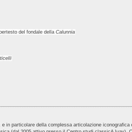
pertesto del fondale della
Calunnia
icelli
, e in particolare della complessa articolazione iconografica
sica (dal 2005 attivo presso il Centro studi classicA Iuav).