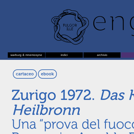
warburg & mnemosyne
indici
archivio
cartaceo
ebook
Zurigo 1972.
Das 
Heilbronn
Una “prova del fuoc