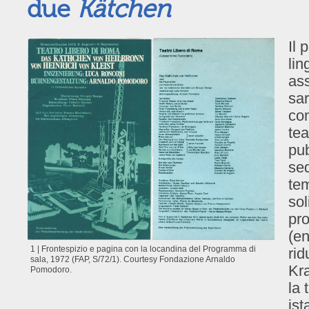
due
Kätchen
Il 
lin
as
sar
con
tea
pub
sed
tem
sol
pro
(en
1 | Frontespizio e pagina con la locandina del Programma di
rid
sala, 1972 (FAP, S/72/1). Courtesy Fondazione Arnaldo
Kra
Pomodoro.
la 
is