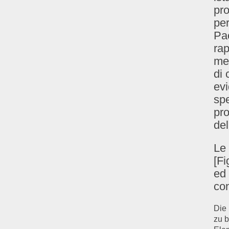
pro
per
Pao
ra
med
di 
evi
spe
pro
del
Le 
[Fi
ed 
co
Die
zu b