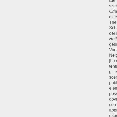
Ele
sze
Orl
mit
Thea
Sch
der
Hei
ges
Vorl
Nei
[La
tent
gli 
scen
pubb
elem
poss
dov
con 
appa
espr