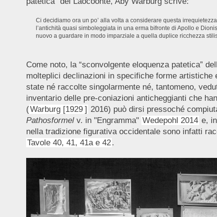
patetica” del Laocoonte, Aby Warburg scrive:
Ci decidiamo ora un po’ alla volta a considerare questa irrequietezza c
l’antichità quasi simboleggiata in una erma bifronte di Apollo e Dio
nuovo a guardare in modo imparziale a quella duplice ricchezza stilis
Come noto, la “sconvolgente eloquenza patetica” dell
molteplici declinazioni in specifiche forme artistiche
state né raccolte singolarmente né, tantomeno, vedute
inventario delle pre-coniazioni anticheggianti che ha
(
Warburg [1929
]
2016) può dirsi pressoché compiuta 
Pathosformel
v. in "Engramma"
Wedepohl 2014
e, i
nella tradizione figurativa occidentale sono infatti ra
Tavole 40, 41, 41a e 42
.