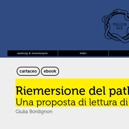
warburg & mnemosyne
indici
cartaceo
ebook
Riemersione del pat
Una proposta di lettura 
Giulia Bordignon