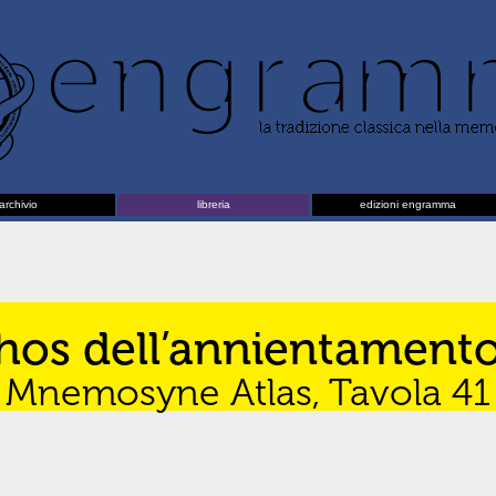
archivio
libreria
edizioni engramma
hos dell’annientament
di Mnemosyne Atlas, Tavola 4