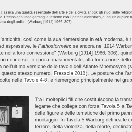
lassica una qualità essenziale dell’arte e della civiltà antica; gli studi sulle reli
niso. L'ethos apollineo germoglia insieme con il pathos dionisiaco, quasi un duplic
tica degli antichi (Warburg [1914] 1966, 307).
’antichità, così come la sua riemersione in età moderna, è r
 ed espressive, le
Pathosformeln
: se ancora nel 1914 Warbur
 nella loro connessione” (Warburg [1914] 1966, 306), quindici
nno concorso, in epoca rinascimentale, alla formazione dello 
nell’ultima versione delle tavole dell’Atlante
Mnemosyne
(s
n questo stesso numero,
Fressola 2018
)
. Le posture che l’a
ccolte nelle
Tavole 4-8
, e riemergono principalmente nel grupp
Tra i molteplici fili che costituiscono la tram
legame che collega con forza
Tavola 5
a Tav
delle figure e delle tematiche del primo pann
montaggio. In Tavola 5 Warburg delinea le c
terrore, della violenza, della morte, declina