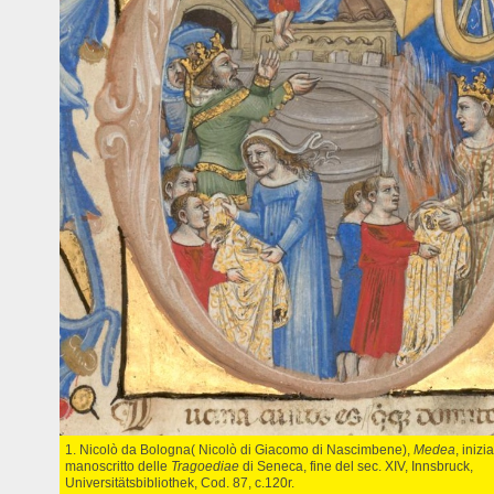
1. Nicolò da Bologna( Nicolò di Giacomo di Nascimbene),
Medea
, inizi
manoscritto delle
Tragoediae
di Seneca, fine del sec. XIV, Innsbruck,
Universitätsbibliothek, Cod. 87, c.120r.