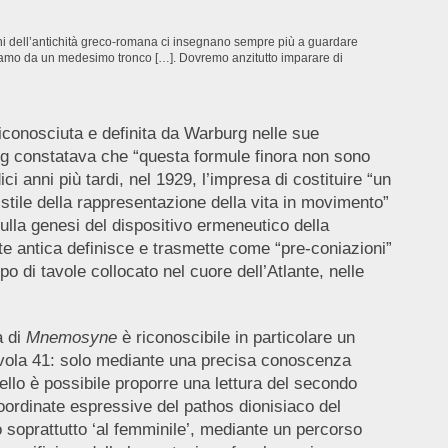
gioni dell’antichità greco-romana ci insegnano sempre più a guardare
e ramo da un medesimo tronco […]. Dovremo anzitutto imparare di
iconosciuta e definita da Warburg nelle sue
g constatava che “questa formule finora non sono
 anni più tardi, nel 1929, l’impresa di costituire “un
stile della rappresentazione della vita in movimento”
ulla genesi del dispositivo ermeneutico della
rte antica definisce e trasmette come “pre-coniazioni”
o di tavole collocato nel cuore dell’Atlante, nelle
a di
Mnemosyne
è riconoscibile in particolare un
ola 41: solo mediante una precisa conoscenza
ello è possibile proporre una lettura del secondo
oordinate espressive del pathos dionisiaco del
to soprattutto ‘al femminile’, mediante un percorso