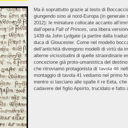
Ma è soprattutto grazie al testo di Boccacci
giungendo sino al nord-Europa (in generale
2012): le miniature collocate accanto all’imma
dall’opera
Fall of Princes
, una libera versio
1439 da John Lydgate (a partire dalla traduzi
duca di Gloucester.
Come nel modello boccac
dell’antichità divengono modelli di virtù da i
alterne vicissitudini di quelle straordinarie
concezione già proto-umanistica del destino,
che ritroviamo protagonista di
tavola 48
nell
montaggio di tavola 41 vediamo nel primo fo
mentre si lasciano alle spalle il re Eeta, che
cadavere del figlio Apsirto, trucidato e fatto