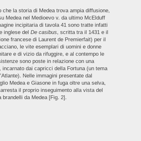
o che la storia di Medea trova ampia diffusione,
 su Medea nel Medioevo v. da ultimo McElduff
gine incipitaria di tavola 41 sono tratte infatti
ne inglese del
De casibus
, scritta tra il 1431 e il
one francese di Laurent de Premierfait) per il
ciano, le vite esemplari di uomini e donne
mitare e di vizio da rifuggire, e al contempo le
 esistenze sono poste in relazione con una
 incarnato dai capricci della Fortuna (un tema
’Atlante). Nelle immagini presentate dal
glio Medea e Giasone in fuga oltre una selva,
 arresta il proprio inseguimento alla vista del
 a brandelli da Medea [Fig. 2].