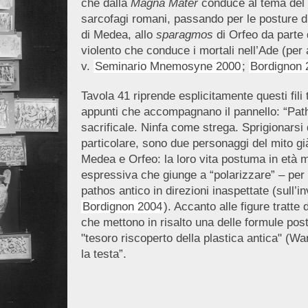
che dalla
Magna Mater
conduce al tema del s
sarcofagi romani, passando per le posture di 
di Medea, allo
sparagmos
di Orfeo da parte 
violento che conduce i mortali nell’Ade (per 
v.
Seminario Mnemosyne 2000
;
Bordignon 
Tavola 41 riprende esplicitamente questi fili
appunti che accompagnano il pannello: “Patho
sacrificale. Ninfa come strega. Sprigionarsi 
particolare, sono due personaggi del mito gi
Medea e Orfeo: la loro vita postuma in età
espressiva che giunge a “polarizzare” – per
pathos antico in direzioni inaspettate (sull’
Bordignon 2004
). Accanto alle figure tratt
che mettono in risalto una delle formule post
"tesoro riscoperto della plastica antica" (Wa
la testa”.