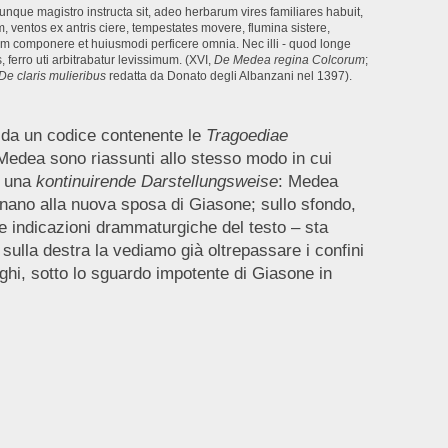
nque magistro instructa sit, adeo herbarum vires familiares habuit,
 ventos ex antris ciere, tempestates movere, flumina sistere,
 componere et huiusmodi perficere omnia. Nec illi - quod longe
, ferro uti arbitrabatur levissimum. (XVI,
De Medea regina Colcorum
;
De claris mulieribus
redatta da Donato degli Albanzani nel 1397).
a da un codice contenente le
Tragoediae
i Medea sono riassunti allo stesso modo in cui
e una
kontinuirende Darstellungsweise
: Medea
segnano alla nuova sposa di Giasone; sullo sfondo,
le indicazioni drammaturgiche del testo – sta
sulla destra la vediamo già oltrepassare i confini
raghi, sotto lo sguardo impotente di Giasone in