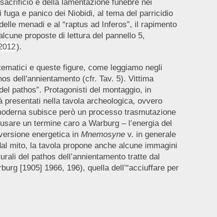
acrificio e della lamentazione funebre nei
fuga e panico dei Niobidi, al tema del parricidio
delle menadi e al “raptus ad Inferos”, il rapimento
alcune proposte di lettura del pannello 5,
2012
).
 tematici e queste figure, come leggiamo negli
s dell'annientamento (cfr. Tav. 5). Vittima
del pathos”. Protagonisti del montaggio, in
à presentati nella tavola archeologica, ovvero
 moderna subisce però un processo trasmutazione
 usare un termine caro a Warburg – l’energia del
inversione energetica in
Mnemosyne
v. in generale
e dal mito, la tavola propone anche alcune immagini
urali del pathos dell’annientamento tratte dal
rburg [1905] 1966, 196), quella dell’“acciuffare per