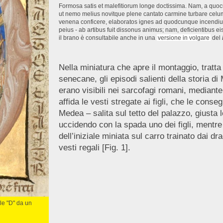
Formosa satis et malefitiorum longe doctissima. Nam, a quocu
ut nemo melius novitque plene cantato carmine turbare celum,
venena conficere, elaboratos ignes ad quodcunque incendium
peius - ab artibus fuit dissonus animus; nam, deficientibus eis
il brano è consultabile anche in una
versione in volgare
del
Nella miniatura che apre il montaggio, tratt
senecane, gli episodi salienti della storia d
erano visibili nei sarcofagi romani, mediant
affida le vesti stregate ai figli, che le con
Medea – salita sul tetto del palazzo, giusta 
uccidendo con la spada uno dei figli, mentre 
dell’iniziale miniata sul carro trainato dai d
vesti regali [Fig. 1].
ale "D" da un