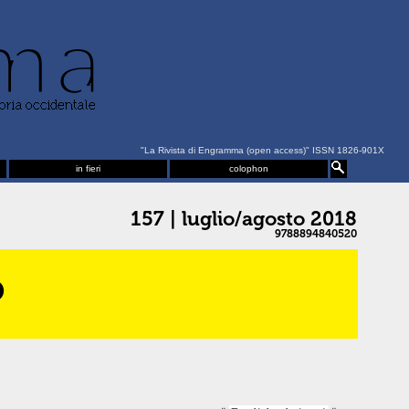
"La Rivista di Engramma (open access)" ISSN 1826-901X
in fieri
colophon
157 | luglio/agosto 2018
9788894840520
o
1