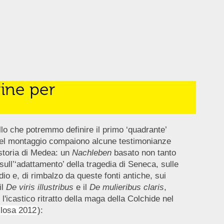
ine per
lo che potremmo definire il primo ‘quadrante’
e nel montaggio compaiono alcune testimonianze
 storia di Medea: un
Nachleben
basato non tanto
sull’‘adattamento’ della tragedia di Seneca, sulle
dio e, di rimbalzo da queste fonti antiche, sui
il
De viris illustribus
e il
De mulieribus claris
,
l'icastico ritratto della maga della Colchide nel
ilosa 2012
):