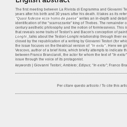
The first meeting between La Rivista di Engramma and Giovanni Test
years after his birth and 30 years after his death. It takes as its ref
“
Quasi fudesse
ecce homo
de paese”
writes an in-depth and detai
identification of the “scarrozzante” king of Thebes. The remainder of
century aesthetic philosophy and the notion of formlessness. This 
that reveals some traits of Testori's and Bacon's conception of pain
Longhi
, talks about the Testori-Longhi relationship through their e
closed by the republication of a writing by Giovanni Testori (for w
the issue focuses on the theatrical version of
“In exitu”
. Here we giv
Vescovo, author of a brief
Nota
, which briefly attempts to indicate t
between Franco Branciaroli, the actor for whom the text of
"In exitu"
issue through the voice of its protagonist.
keywords
| Giovanni Testori;
Ambleto
;
Edipus
;
“In exitu”
; Franco Bra
Per citare questo articolo / To cite this arti