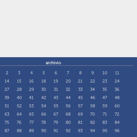
archivio
2
3
4
5
6
7
8
9
10
11
14
15
16
18
19
20
21
22
23
24
27
28
29
30
31
32
33
34
35
36
39
40
41
42
43
44
45
46
47
48
51
52
53
54
55
56
57
58
59
60
63
64
65
66
67
68
69
70
71
72
75
76
77
78
79
80
81
82
83
84
87
88
89
90
91
92
93
94
95
96