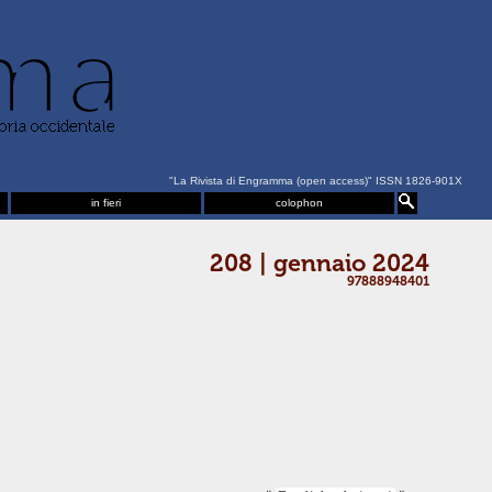
"La Rivista di Engramma (open access)" ISSN 1826-901X
in fieri
colophon
208 | gennaio 2024
97888948401