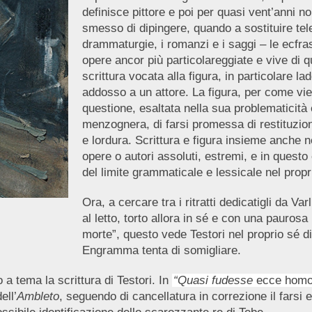
definisce pittore e poi per quasi vent’anni 
smesso di dipingere, quando a sostituire tele 
drammaturgie, i romanzi e i saggi – le ecfras
opere ancor più particolareggiate e vive di q
scrittura vocata alla figura, in particolare 
addosso a un attore. La figura, per come vi
questione, esaltata nella sua problematicità 
menzognera, di farsi promessa di restituzio
e lordura. Scrittura e figura insieme anche n
opere o autori assoluti, estremi, e in questo
del limite grammaticale e lessicale nel prop
Ora, a cercare tra i ritratti dedicatigli da V
al letto, torto allora in sé e con una pauro
morte”, questo vede Testori nel proprio sé di
Engramma tenta di somigliare.
 a tema la scrittura di Testori. In
“Quasi fudesse
ecce hom
ell’
Ambleto
, seguendo di cancellatura in correzione il farsi e