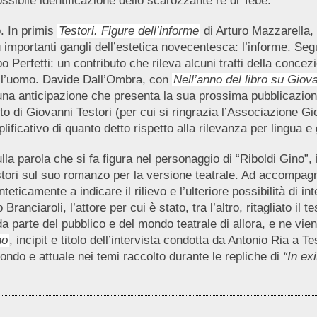
sibile identificazione dello scarozzante re di Tebe.
o. In primis
Testori. Figure dell’informe
di Arturo Mazzarella, 
più importanti gangli dell’estetica novecentesca: l’informe. Se
ppo Perfetti: un contributo che rileva alcuni tratti della conce
 dell’uomo. Davide Dall’Ombra, con
Nell’anno del libro su Giov
, una anticipazione che presenta la sua prossima pubblicazio
to di Giovanni Testori (per cui si ringrazia l’Associazione Gi
ificativo di quanto detto rispetto alla rilevanza per lingua e 
la parola che si fa figura nel personaggio di “Riboldi Gino”, 
ori sul suo romanzo per la versione teatrale. Ad accompagnare
nteticamente a indicare il rilievo e l’ulteriore possibilità di
Branciaroli, l’attore per cui è stato, tra l’altro, ritagliato il t
a parte del pubblico e del mondo teatrale di allora, e ne vien
no
, incipit e titolo dell’intervista condotta da Antonio Ria a
fondo e attuale nei temi raccolto durante le repliche di
“In exi