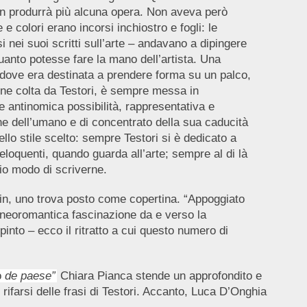
non produrrà più alcuna opera. Non aveva però
e colori erano incorsi inchiostro e fogli: le
i nei suoi scritti sull’arte – andavano a dipingere
uanto potesse fare la mano dell’artista. Una
laddove era destinata a prendere forma su un palco,
ene colta da Testori, è sempre messa in
e antinomica possibilità, rappresentativa e
ne dell’umano e di concentrato della sua caducità
ello stile scelto: sempre Testori si è dedicato a
 eloquenti, quando guarda all’arte; sempre al di là
rio modo di scriverne.
arlin, uno trova posto come copertina. “Appoggiato
sa neoromantica fascinazione da e verso la
pinto – ecco il ritratto a cui questo numero di
o
de paese”
Chiara Pianca stende un approfondito e
 rifarsi delle frasi di Testori. Accanto, Luca D’Onghia