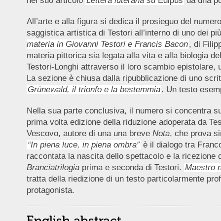
nel suo articolo
Lettera luterana su
Edipus
dà una pos
All’arte e alla figura si dedica il prosieguo del numer
saggistica artistica di Testori all’interno di uno dei 
materia in Giovanni Testori e Francis Bacon
, di Fili
materia pittorica sia legata alla vita e alla biologia
Testori-Longhi attraverso il loro scambio epistolare
La sezione è chiusa dalla ripubblicazione di uno scrit
Grünewald, il trionfo e la bestemmia
. Un testo esempl
Nella sua parte conclusiva, il numero si concentra sul
prima volta edizione della riduzione adoperata da Test
Vescovo, autore di una una breve
Nota
, che prova si
“In piena luce, in piena ombra”
è il dialogo tra Franco 
raccontata la nascita dello spettacolo e la ricezione d
Branciatrilogia
prima e seconda di Testori.
Maestro 
tratta della riedizione di un testo particolarmente pro
protagonista.
English abstract