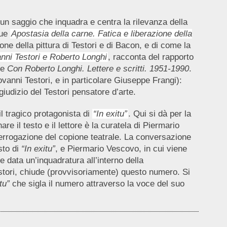
un saggio che inquadra e centra la rilevanza della
gue
Apostasia della carne. Fatica e liberazione della
zione della pittura di Testori e di Bacon, e di come la
anni Testori e Roberto Longhi
, racconta del rapporto
ne
Con Roberto Longhi. Lettere e scritti. 1951-1990
.
ovanni Testori, e in particolare Giuseppe Frangi):
giudizio del Testori pensatore d’arte.
il tragico protagonista di
“In exitu”
. Qui si dà per la
 il testo e il lettore è la curatela di Piermario
 interrogazione del copione teatrale. La conversazione
esto di
“In exitu”
, e Piermario Vescovo, in cui viene
e data un’inquadratura all’interno della
 Testori, chiude (provvisoriamente) questo numero. Si
tu”
che sigla il numero attraverso la voce del suo