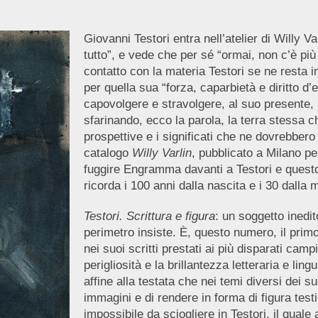
Giovanni Testori entra nell’atelier di Willy Va
tutto”, e vede che per sé “ormai, non c’è pi
contatto con la materia Testori se ne resta i
per quella sua “forza, caparbietà e diritto d’e
capovolgere e stravolgere, al suo presente, 
sfarinando, ecco la parola, la terra stessa che
prospettive e i significati che ne dovrebbero
catalogo
Willy Varlin
, pubblicato a Milano pe
fuggire Engramma davanti a Testori e questo
ricorda i 100 anni dalla nascita e i 30 dalla m
Testori. Scrittura e figura
: un soggetto inedit
perimetro insiste. È, questo numero, il prim
nei suoi scritti prestati ai più disparati cam
perigliosità e la brillantezza letteraria e li
affine alla testata che nei temi diversi dei 
immagini e di rendere in forma di figura testi
impossibile da sciogliere in Testori, il quale