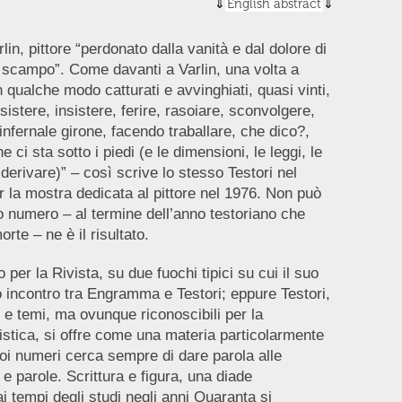
English abstract
rlin, pittore “perdonato dalla vanità e dal dolore di
ù scampo”. Come davanti a Varlin, una volta a
n qualche modo catturati e avvinghiati, quasi vinti,
sistere, insistere, ferire, rasoiare, sconvolgere,
infernale girone, facendo traballare, che dico?,
 ci sta sotto i piedi (e le dimensioni, le leggi, le
 derivare)” – così scrive lo stesso Testori nel
r la mostra dedicata al pittore nel 1976. Non può
 numero – al termine dell’anno testoriano che
orte – ne è il risultato.
o per la Rivista, su due fuochi tipici su cui il suo
o incontro tra Engramma e Testori; eppure Testori,
pi e temi, ma ovunque riconoscibili per la
nguistica, si offre come una materia particolarmente
suoi numeri cerca sempre di dare parola alle
 e parole. Scrittura e figura, una diade
 ai tempi degli studi negli anni Quaranta si