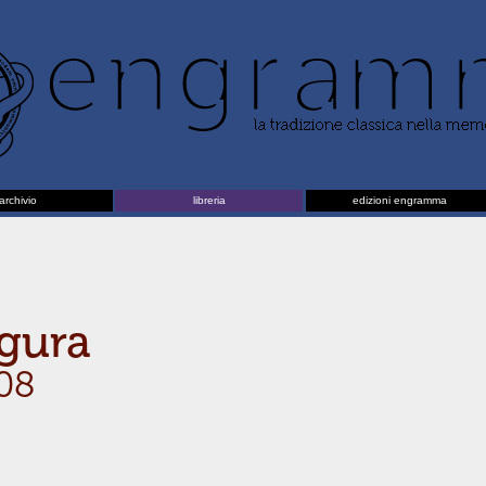
archivio
libreria
edizioni engramma
igura
08