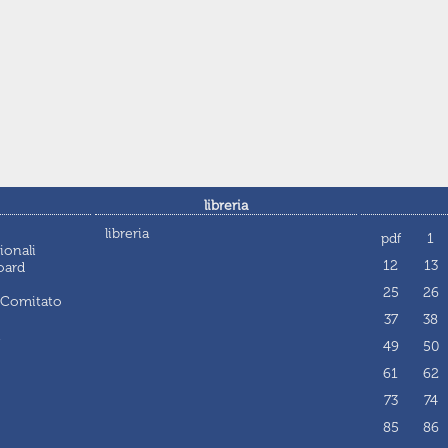
libreria
libreria
pdf
1
ionali
12
13
oard
25
26
 Comitato
37
38
i
49
50
61
62
73
74
85
86