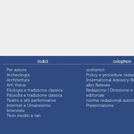
indici
colophon
Per autore
sostienici
Archeologia
Policy e procedure redaz
Architettura
International Advisory B
Arti Visive
albo Referee
Filologia e tradizione classica
Redazione | Direzione e
Filosofia e tradizione classica
editoriale
Teatro e arti performative
norme redazionali autor
Internet e Umanesimo
Presentazione
Interviste
Testi inediti e rari