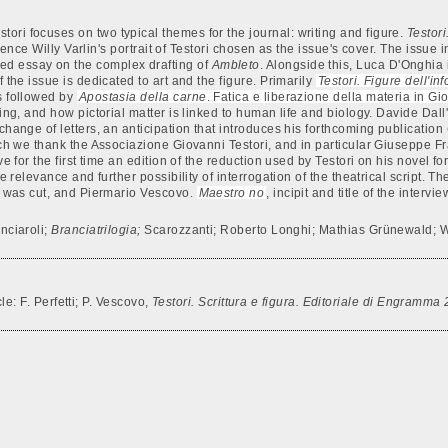
ori focuses on two typical themes for the journal: writing and figure.
Testori
erence Willy Varlin's portrait of Testori chosen as the issue's cover. The issue 
led essay on the complex drafting of
Ambleto
. Alongside this, Luca D'Onghia i
 the issue is dedicated to art and the figure. Primarily
Testori. Figure dell'in
is followed by
Apostasia della carne
. Fatica e liberazione della materia in G
ting, and how pictorial matter is linked to human life and biology. Davide Dal
xchange of letters, an anticipation that introduces his forthcoming publication
hich we thank the Associazione Giovanni Testori, and in particular Giuseppe F
e for the first time an edition of the reduction used by Testori on his novel f
he relevance and further possibility of interrogation of the theatrical script. 
was cut, and Piermario Vescovo.
Maestro no
, incipit and title of the interv
nciaroli;
Branciatrilogia;
Scarozzanti; Roberto Longhi; Mathias Grünewald;
W
cle: F. Perfetti; P. Vescovo,
Testori. Scrittura e figura. Editoriale di Engramma