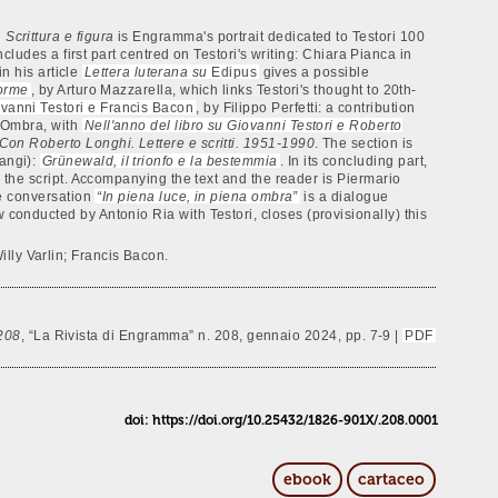
. Scrittura e figura
is Engramma's portrait dedicated to Testori 100
includes a first part centred on Testori's writing: Chiara Pianca in
n his article
Lettera luterana su
Edipus
gives a possible
forme
, by Arturo Mazzarella, which links Testori's thought to 20th-
iovanni Testori e Francis Bacon
, by Filippo Perfetti: a contribution
l'Ombra, with
Nell'anno del libro su Giovanni Testori e Roberto
Con Roberto Longhi. Lettere e scritti. 1951-1990
. The section is
rangi):
Grünewald, il trionfo e la bestemmia
. In its concluding part,
or the script. Accompanying the text and the reader is Piermario
The conversation
“In piena luce, in piena ombra”
is a dialogue
iew conducted by Antonio Ria with Testori, closes (provisionally) this
illy Varlin; Francis Bacon.
 208
, “La Rivista di Engramma” n. 208, gennaio 2024, pp. 7-9 |
PDF
doi: https://doi.org/10.25432/1826-901X/.208.0001
ebook
cartaceo