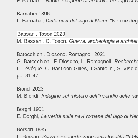
F. Barnabei,
Nuove scoperte di antichità nel lago di 
Barnabei 1896
F. Barnabei,
Delle navi del lago di Nemi
, “Notizie de
Bassani, Toson 2023
M. Bassani, C. Toson,
Guerra, archeologia e architet
Batocchioni, Diosono, Romagnoli 2021
G. Batocchioni, F. Diosono, L. Romagnoli,
Recherches
L. Lévêque, C. Bastidon-Gilles, T.Santolini, S. Viscio
pp. 31-47.
Biondi 2023
M. Biondi,
Indagine sul mistero dell’incendio delle na
Borghi 1901
E. Borghi,
La verità sulle navi romane del lago di Ne
Borsari 1885
L. Borsari,
Scavi e scoperte varie nella località “Il 