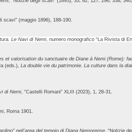
Nemi
, “Notizie degli scavi” (1895), 33, 82, 127, 296, 338, 340
gli scavi” (maggio 1896), 188-190.
tura. Le Navi di Nemi
, numero monografico “La Rivista di 
 et valorisation du sanctuaire de Diane à Nemi (Rome): fac
la (eds.),
La double vie du patrimonie. La culture dans la diale
vi di Nemi
, “Castelli Romani” XLIII (2023), 1, 28-31.
mi
, Roma 1901.
Giardino” nell’area del tempio di Diana Nemorense
, “Notizie d