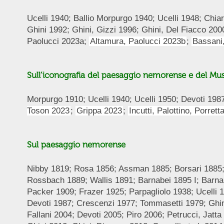
Ucelli 1940; Ballio Morpurgo 1940; Ucelli 1948; Chiar
Ghini 1992; Ghini, Gizzi 1996; Ghini, Del Fiacco 2000
Paolucci 2023a;
Altamura, Paolucci 2023b
;
Bassani
Sull’iconografia del paesaggio nemorense e del Mus
Morpurgo 1910; Ucelli 1940; Ucelli 1950; Devoti 198
Toson 2023
;
Grippa 2023
;​​
Incutti, Palottino, Porrett
Sul paesaggio nemorense
Nibby 1819; Rosa 1856; Assman 1885; Borsari 1885; 
Rossbach 1889; Wallis 1891; Barnabei 1895 I; Barnab
Packer 1909; Frazer 1925; Parpagliolo 1938; Ucelli
Devoti 1987; Crescenzi 1977; Tommasetti 1979; Ghini
Fallani 2004; Devoti 2005; Piro 2006; Petrucci, Jat