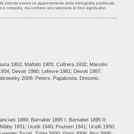
rafia intende essere un aggiornamento della bibliografia pubblicata
n è completa, ma contiene una selezione di titoli significativi.
uria 1902; Malfatti 1905; Cultrera 1932; Marsilio
1954; Devoti 1980; Lefevre 1981; Devoti 1987;
Dobrowsky 2009; Peters, Papakosta, Diosono,
nciani 1889; Barnabei 1895 I; Barnabei 1895 II;
Nibby 1931; Ucelli 1940; Poulsen 1941; Ucelli 1950;
eander Touati, Zahle 2000; Ghini 2006; Piro 2006;