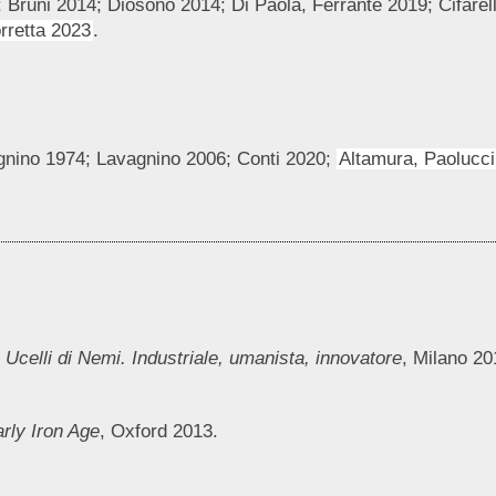
; Bruni 2014; Diosono 2014; Di Paola, Ferrante 2019; Cifarell
orretta 2023
.
agnino 1974; Lavagnino 2006; Conti 2020;
Altamura, Paolucc
 Ucelli di Nemi. Industriale, umanista, innovatore
, Milano 20
rly Iron Age
, Oxford 2013.