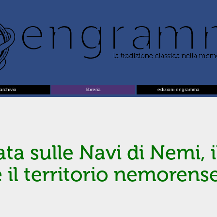
archivio
libreria
edizioni engramma
ata sulle Navi di Nemi, 
 il territorio nemorens