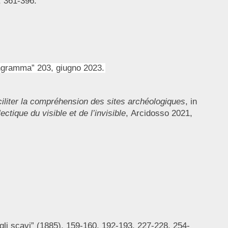
, 361-396.
Engramma” 203, giugno 2023.
iliter la compréhension des sites archéologiques
, in
ctique du visible et de l’invisible
, Arcidosso 2021,
egli scavi” (1885), 159-160, 192-193, 227-228, 254-