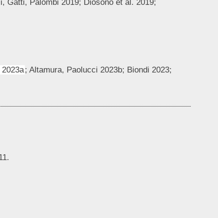
i, Gatti, Palombi 2019; Diosono et al. 2019;
i 2023a
; Altamura, Paolucci 2023b; Biondi 2023;
11.