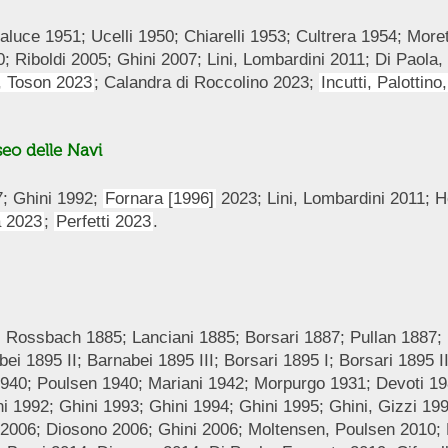
aluce 1951; Ucelli 1950; Chiarelli 1953; Cultrera 1954; Moret
; Riboldi 2005; Ghini 2007; Lini, Lombardini 2011; Di Paola,
, Toson 2023
; Calandra di Roccolino 2023;
Incutti, Palottino
eo delle Navi
7; Ghini 1992;
Fornara [1996]
2023; Lini, Lombardini 2011; 
a 2023
;
Perfetti 2023
.
Rossbach 1885; Lanciani 1885; Borsari 1887; Pullan 1887; L
ei 1895 II; Barnabei 1895 III; Borsari 1895 I; Borsari 1895
 1940; Poulsen 1940; Mariani 1942; Morpurgo 1931; Devoti 1
 1992; Ghini 1993; Ghini 1994; Ghini 1995; Ghini, Gizzi 1996
ta 2006; Diosono 2006; Ghini 2006; Moltensen, Poulsen 2010;