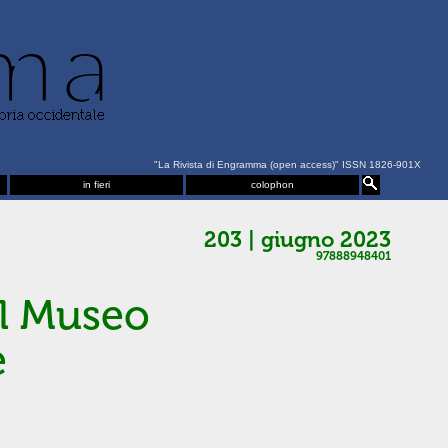
"La Rivista di Engramma (open access)" ISSN 1826-901X
in fieri
colophon
203 | giugno 2023
97888948401
il Museo
e