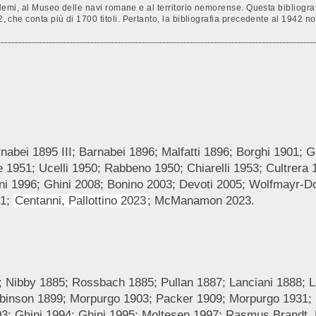
di Nemi, al Museo delle navi romane e al territorio nemorense. Questa bibliog
2, che conta più di 1700 titoli. Pertanto, la bibliografia precedente al 1942 no
abei 1895 III; Barnabei 1896; Malfatti 1896; Borghi 1901; Gi
 1951; Ucelli 1950; Rabbeno 1950; Chiarelli 1953; Cultrera 
ni 1996; Ghini 2008; Bonino 2003; Devoti 2005; Wolfmayr-
21;
Centanni, Pallottino 2023
; McManamon 2023.
 Nibby 1885; Rossbach 1885; Pullan 1887; Lanciani 1888; La
 Robinson 1899; Morpurgo 1903; Packer 1909; Morpurgo 1931; 
93; Ghini 1994; Ghini 1995; Moltesen 1997; Rasmus Brandt, L