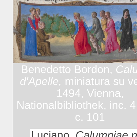
Benedetto Bordon,
Calu
d'Apelle,
miniatura su
v
1494, Vienna,
Nationalbibliothek, inc. 4
c. 101
Luciano,
Calumniae 