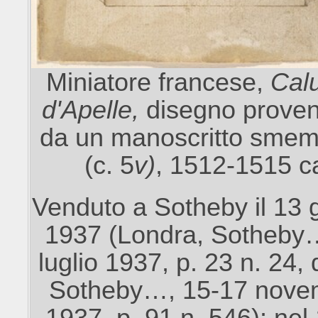
Miniatore francese,
Cal
d'Apelle,
disegno proven
da un manoscritto smem
(c. 5
v)
, 1512-1515 c
Venduto a Sotheby il 13 
1937 (Londra, Sotheby
luglio 1937, p. 23 n. 24, 
Sotheby…, 15-17 nove
1937, p. 91 n. 546); nel