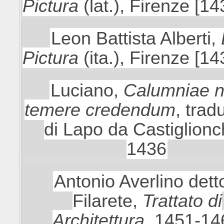
Pictura
(lat.), Firenze [1
Leon Battista Alberti,
Pictura
(ita.), Firenze [1
Luciano,
Calumniae 
temere credendum
, trad
di Lapo da Castiglionc
1436
Antonio Averlino detto
Filarete,
Trattato di
Architettura,
1451-14