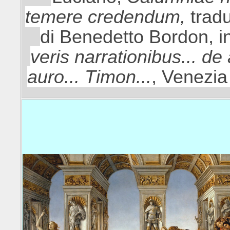
temere credendum,
trad
di Benedetto Bordon, i
veris narrationibus... de
auro... Timon...
, Venezi