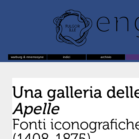
warburg & mnemosyne
indici
archivio
Una galleria del
Apelle
Fonti iconografiche
(1408-1875)