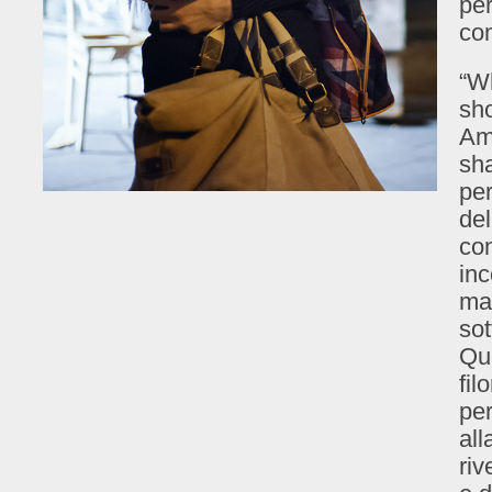
per
co
“Wh
sho
Am
sha
per
del
co
inc
ma
sot
Que
fil
per
all
riv