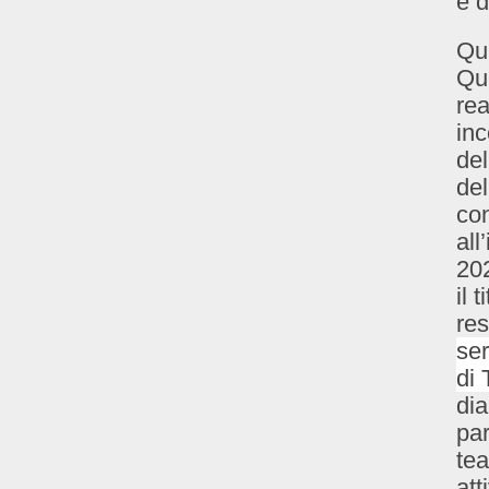
e 
Qui
Qu
re
inc
del
del
con
all
202
il 
res
ser
di 
dia
par
tea
att