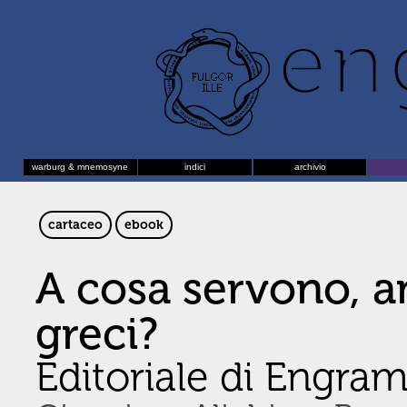
warburg & mnemosyne
indici
archivio
cartaceo
ebook
A cosa servono, an
greci?
Editoriale di Engr