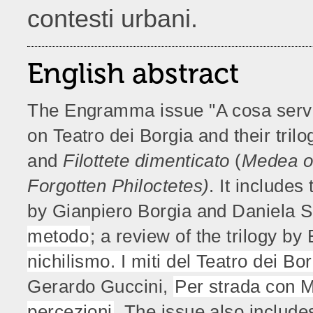
contesti urbani.
English abstract
The Engramma issue "A cosa servon
on Teatro dei Borgia and their tril
and
Filottete dimenticato
(
Medea on
Forgotten Philoctetes)
. It includes
by Gianpiero Borgia and Daniela 
metodo
; a review of the trilogy b
nichilismo. I miti del Teatro dei Bo
Gerardo Guccini,
Per strada con M
percezioni
. The issue also include