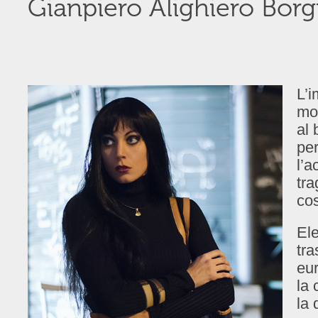
Gianpiero Alighiero Borg
L’
mos
al 
pe
l’a
tra
cos
El
tra
eur
la
la 