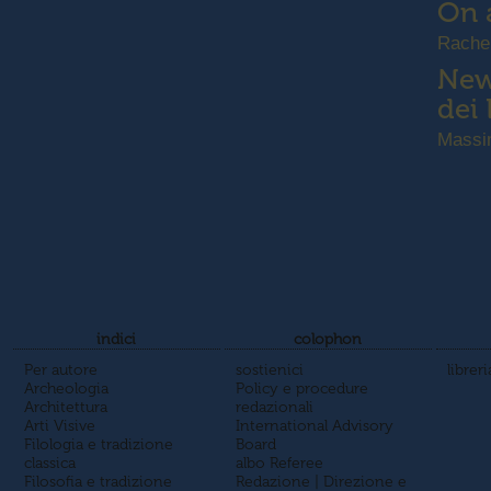
On 
Rachel
New
dei 
Massim
indici
colophon
Per autore
sostienici
libreri
Archeologia
Policy e procedure
Architettura
redazionali
Arti Visive
International Advisory
Filologia e tradizione
Board
classica
albo Referee
Filosofia e tradizione
Redazione | Direzione e