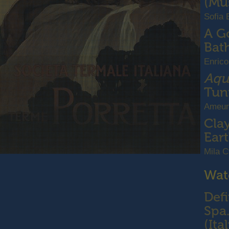
(Mus
Sofia 
A G
Bath
Enrico
Aqu
Tuni
Ameur
Clay
Eart
Mila C
Wat
Def
Spa.
(Ita