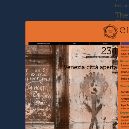
Edoar
The
The
for
Ser
Paola 
Stra
Mauro
Enh
Area
Paolo 
Scl
Neg
Alba 
Aro