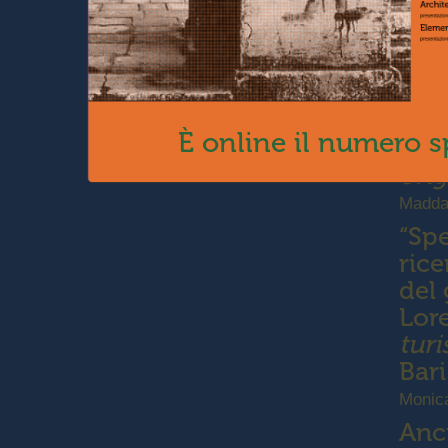
Alle
fem
Dürr
Mic
È online il numero s
arch
orig
Madda
“Spe
rice
del
Lor
turi
Bar
Monic
Anci