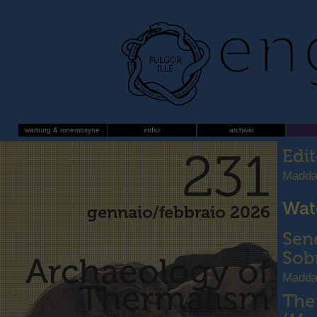
warburg & mnemosyne
indici
archivio
231
Edit
Maddal
Wate
gennaio/febbraio 2026
Sen
Sob
Archaeology of
Madda
Thermalism
The